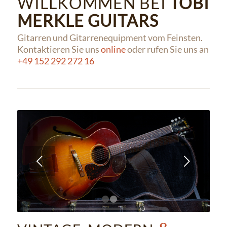
WILLKOMMEN BEI
TOBI
MERKLE GUITARS
Gitarren und Gitarrenequipment vom Feinsten.
Kontaktieren Sie uns
online
oder rufen Sie uns an
+49 152 292 272 16
Weiter
1
2
3