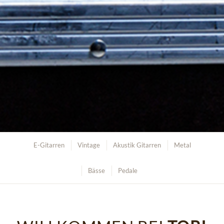
E-Gitarren
Vintage
Akustik Gitarren
Metal
Bässe
Pedale