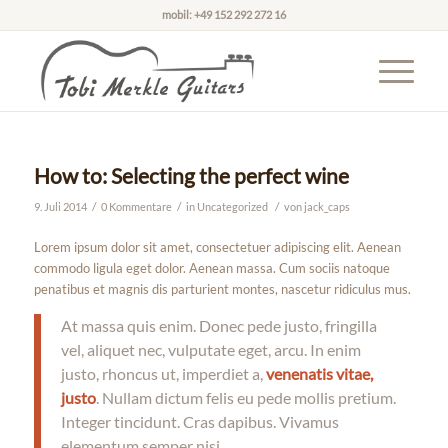
mobil: +49 152 292 272 16
How to: Selecting the perfect wine
/
/
/
9. Juli 2014
0 Kommentare
in
Uncategorized
von
jack_caps
Lorem ipsum dolor sit amet, consectetuer adipiscing elit. Aenean
commodo ligula eget dolor. Aenean massa. Cum sociis natoque
penatibus et magnis dis parturient montes, nascetur ridiculus mus.
At massa quis enim. Donec pede justo, fringilla
vel, aliquet nec, vulputate eget, arcu. In enim
justo, rhoncus ut, imperdiet a,
venenatis vitae,
justo
. Nullam dictum felis eu pede mollis pretium.
Integer tincidunt. Cras dapibus. Vivamus
elementum semper nisi.