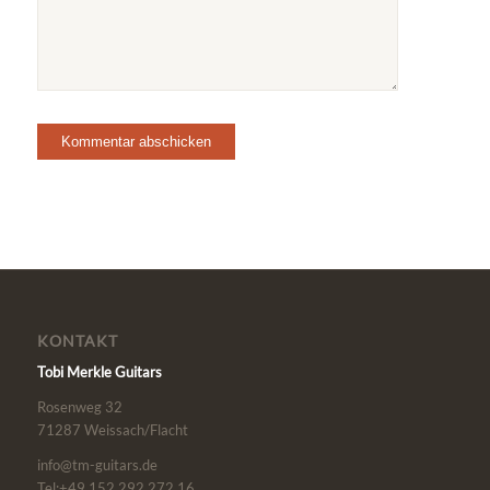
KONTAKT
Tobi Merkle Guitars
Rosenweg 32
71287 Weissach/Flacht
info@tm-guitars.de
Tel:+49 152 292 272 16